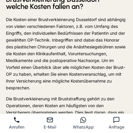
welche Kosten fallen an?
Die Kosten einer Brustverkleinerung Dusseldorf sind abhängig
von vielen verschiedenen Faktoren, z.B. vom Umfang des
Eingriffs, den individuellen Bedürfnissen der Patientin und der
gewählten OP-Technik. Inbegriffen sind dabei das Honorar
des plastischen Chirurgen und die Anästhesiegebühren sowie
die Kosten den Klinikaufenthalt, Voruntersuchungen,
Medikamente und die postoperative Nachsorge. Um im
Vorfeld einen Überblick über alle möglichen Kosten der Brust-
OP zu haben, erhalten Sie einen Kostenveranschlag, um mit
Ihrer Versicherung eine mögliche Kostenübernahme zu
besprechen.
Die Brustverkleinerung mit Bruststraffung gehört zu den
Operationen, deren Kosten am häufigsten von den
Versicherern übernommen werden. Dies liegt daran, dass ein
großer Busen meist zu körperlichen Schäden und seelischen
Belastungen führt. Durch eine
Anrufen
E-Mail
WhatsApp
Anfrage
Düsseldorf
Brustverkleinerung
können Folgeschäden an der