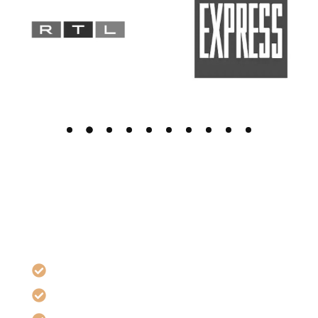
Brustverkleinerung (Operativ)
Reduziert Größe und entlastet den Körper.
Die operative Brustverkleinerung (Mammareduktion)
entfernt überschüssiges Brustgewebe und formt die
Brust neu – ideal bei großen Brüsten, die Rücken-,
Nacken- oder Gelenkbeschwerden verursachen.
Reduziert körperliche Belastungen & Schmerzen
Verbessert Haltung und Beweglichkeit