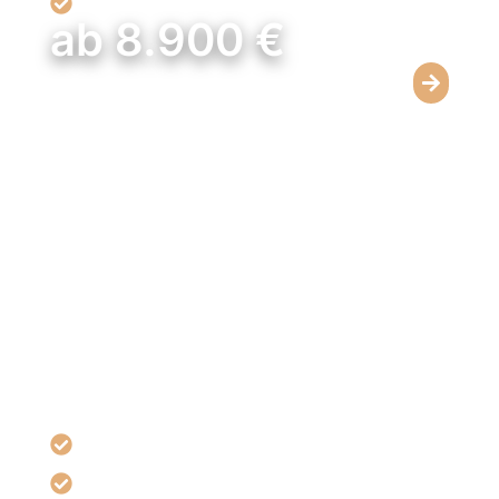
Sicherer Eingriff mit kurzer Erholungszeit
ab 8.900 €
Brustverkleinerung mit Straffung
Kombinierte Straffung für harmonische Form und
Symmetrie.
Patientinnen, die zusätzlich zur Volumenreduktion eine
straffere, schön geformte Brust wünschen, profitieren
von einer gleichzeitigen Bruststraffung – für ein
natürliches, ästhetisches Ergebnis.
Optimale Form & Symmetrie
Reduziert Hautüberschuss und erschlafftes