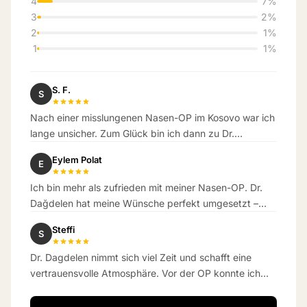
4
7%
3
2%
2
1%
1
1%
S. F.
S
Nach einer misslungenen Nasen-OP im Kosovo war ich
lange unsicher. Zum Glück bin ich dann zu Dr.
Dagdelen gekommen. Das Ergebnis hat meine
Eylem Polat
E
Erwartungen übertroffen.
Ich bin mehr als zufrieden mit meiner Nasen-OP. Dr.
Dağdelen hat meine Wünsche perfekt umgesetzt –
das Ergebnis ist wunderschön natürlich geworden.
Steffi
S
Dr. Dagdelen nimmt sich viel Zeit und schafft eine
vertrauensvolle Atmosphäre. Vor der OP konnte ich
kaum atmen – jetzt schon eine Woche danach
bekomme ich richtig gut Luft.