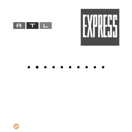
G-SHOT® Behandlung
Gezielte Intensivierung der sensiblen Zone für
gesteigerte Empfindsamkeit.
Die G-SHOT® Behandlung vergrößert den G-Punkt
durch schonende Unterspritzung mit Hyaluronsäure –
abgestimmt auf Anatomie, Empfinden und individuelle
Wünsche für ein natürlich intensiveres Erleben.
Mehr Volumen & erhöhte Sensibilität