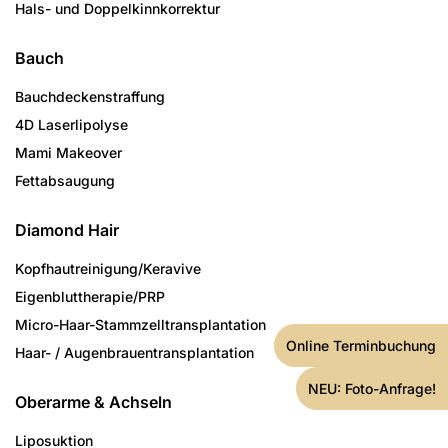
Hals- und Doppelkinnkorrektur
Bauch
Bauchdeckenstraffung
4D Laserlipolyse
Mami Makeover
Fettabsaugung
Diamond Hair
Kopfhautreinigung/­Keravive
Eigenbluttherapie/PRP
Micro-Haar-Stammzell­transplantation
Online Terminbuchung
Haar- / Augenbrauen­transplantation
NEU: Foto-Anfrage!
Oberarme & Achseln
Liposuktion