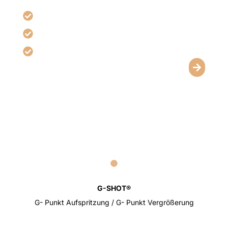
Unterstützt Empfindsamkeit & Wahrnehmung
Kann das intime Wohlbefinden steigern
Individuell anpassbar für optimale Ergebnisse
G-SHOT®
G- Punkt Aufspritzung / G- Punkt Vergrößerung