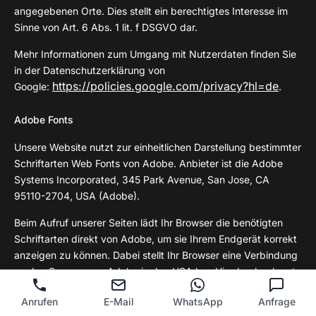
angegebenen Orte. Dies stellt ein berechtigtes Interesse im
Sinne von Art. 6 Abs. 1 lit. f DSGVO dar.
Mehr Informationen zum Umgang mit Nutzerdaten finden Sie
in der Datenschutzerklärung von
https://policies.google.com/privacy?hl=de
Google:
.
Adobe Fonts
Unsere Website nutzt zur einheitlichen Darstellung bestimmter
Schriftarten Web Fonts von Adobe. Anbieter ist die Adobe
Systems Incorporated, 345 Park Avenue, San Jose, CA
95110-2704, USA (Adobe).
Beim Aufruf unserer Seiten lädt Ihr Browser die benötigten
Schriftarten direkt von Adobe, um sie Ihrem Endgerät korrekt
anzeigen zu können. Dabei stellt Ihr Browser eine Verbindung
zu den Servern von Adobe in den USA her. Hierdurch erlangt
Adobe Kenntnis darüber, dass über Ihre IP-Adresse unsere
Anrufen
E-Mail
WhatsApp
Anfrage
Website aufgerufen wurde. Bei der Bereitstellung der