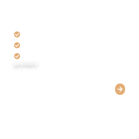
an zu dünnen oder asymmetrischen Waden gezielt
aufgebaut werden – für eine harmonische, männlich-
sportliche Kontur.
Gezielte Formung & Volumenaufbau
Implantate für natürliche Wadenkonturen
Sicherer Eingriff mit kurzer Klinikaufenthalt
ab 6.500 €
Hyaluronsäuregel
Sanfte Modellierung der Waden ohne Operation.
Dünne oder ungleich geformte Waden werden mit