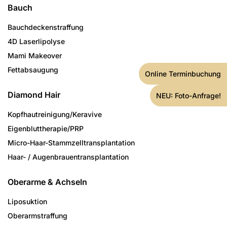
Bauch
Bauchdeckenstraffung
4D Laserlipolyse
Mami Makeover
Fettabsaugung
Online Terminbuchung
Diamond Hair
NEU: Foto-Anfrage!
Kopfhautreinigung/­Keravive
Eigenbluttherapie/PRP
Micro-Haar-Stammzell­transplantation
Haar- / Augenbrauen­transplantation
Oberarme & Achseln
Liposuktion
Oberarmstraffung