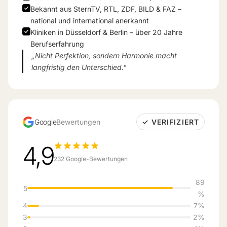
Bekannt aus SternTV, RTL, ZDF, BILD & FAZ –
national und international anerkannt
Kliniken in Düsseldorf & Berlin – über 20 Jahre
Berufserfahrung
„Nicht Perfektion, sondern Harmonie macht
langfristig den Unterschied."
Google
Bewertungen
✓ VERIFIZIERT
4,9
232 Google-Bewertungen
89
5
%
4
7%
3
2%