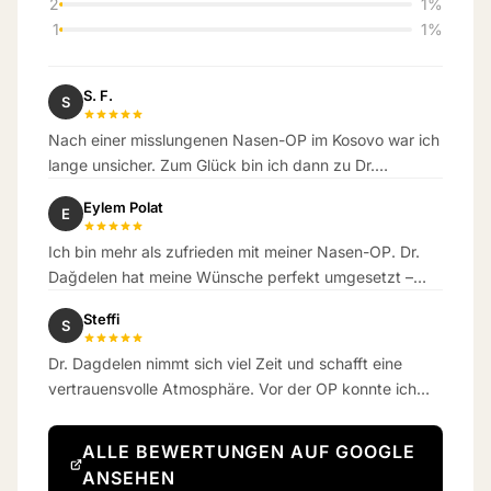
2
1%
1
1%
S. F.
S
Nach einer misslungenen Nasen-OP im Kosovo war ich
lange unsicher. Zum Glück bin ich dann zu Dr.
Dagdelen gekommen. Das Ergebnis hat meine
Eylem Polat
E
Erwartungen übertroffen.
Ich bin mehr als zufrieden mit meiner Nasen-OP. Dr.
Dağdelen hat meine Wünsche perfekt umgesetzt –
das Ergebnis ist wunderschön natürlich geworden.
Steffi
S
Dr. Dagdelen nimmt sich viel Zeit und schafft eine
vertrauensvolle Atmosphäre. Vor der OP konnte ich
kaum atmen – jetzt schon eine Woche danach
bekomme ich richtig gut Luft.
ALLE BEWERTUNGEN AUF GOOGLE
ANSEHEN