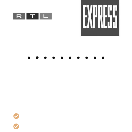
Oberarmstraffung (Operativ)
Straffe Konturen und harmonische Armform.
Die operative Oberarmstraffung entfernt
überschüssige Haut und strafft das Gewebe –
abgestimmt auf Körperproportionen und individuelle
Wünsche für ein natürlich harmonisches Ergebnis.
Glattere Haut & definierte Armkonturen
Dauerhafte Straffung durch moderne