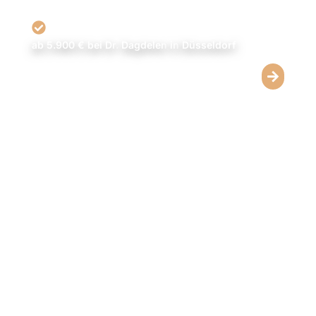
Operationstechniken
Sicherer Eingriff mit kurzer Erholungszeit
ab 5.900 € bei Dr.
Dagdelen
in
Düsseldorf
Oberarmstraffung mit Liposuktion
Straffung kombiniert mit Fettabsaugung für eine
feinere Armkontur.
Wenn zusätzlich Fettdepots bestehen, kann die
Oberarmstraffung mit einer Fettabsaugung kombiniert
werden – für eine harmonische Silhouette und
gleichmäßige Übergänge zu Schulter und
Achselbereich.