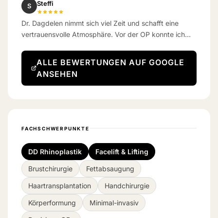
Steffi
S
Dr. Dagdelen nimmt sich viel Zeit und schafft eine
vertrauensvolle Atmosphäre. Vor der OP konnte ich
kaum atmen – jetzt schon eine Woche danach
bekomme ich richtig gut Luft.
ALLE BEWERTUNGEN AUF GOOGLE
ANSEHEN
FACHSCHWERPUNKTE
DD Rhinoplastik
Facelift & Lifting
Brustchirurgie
Fettabsaugung
Haartransplantation
Handchirurgie
Körperformung
Minimal-invasiv