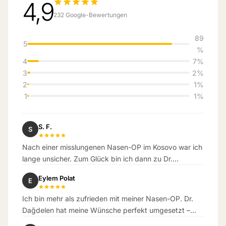
4,9
232 Google-Bewertungen
89
5
%
4
7%
3
2%
2
1%
1
1%
S. F.
S
Nach einer misslungenen Nasen-OP im Kosovo war ich
lange unsicher. Zum Glück bin ich dann zu Dr.
Dagdelen gekommen. Das Ergebnis hat meine
Eylem Polat
E
Erwartungen übertroffen.
Ich bin mehr als zufrieden mit meiner Nasen-OP. Dr.
Dağdelen hat meine Wünsche perfekt umgesetzt –
das Ergebnis ist wunderschön natürlich geworden.