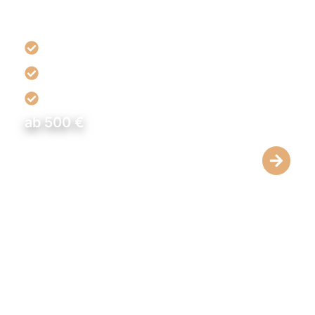
für einen frischen, gesunden Teint.
Natürliche Hautverjüngung
Fördert Zellregeneration und Kollagenbildung
Schonende Behandlung mit kurzer Ausfallzeit
ab 500 €