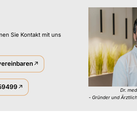
?
men Sie Kontakt mit uns
vereinbaren
 59499
Dr. med
- Gründer und Ärztlic