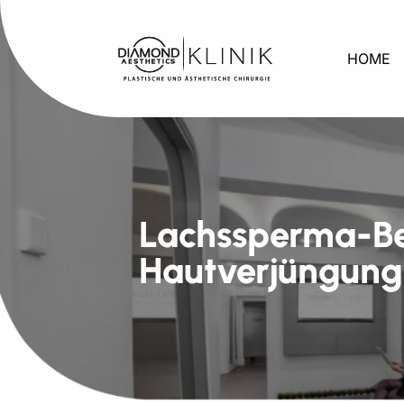
HOME
Lachssperma-Be
Hautverjüngung