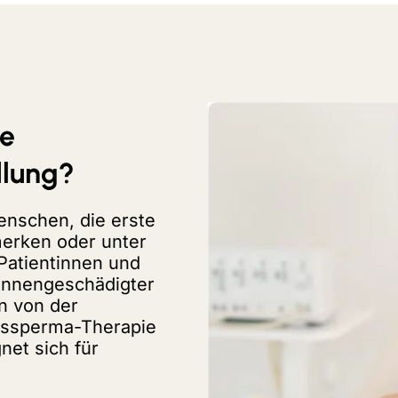
ie
dlung?
enschen, die erste
erken oder unter
 Patientinnen und
sonnengeschädigter
n von der
hssperma-Therapie
net sich für