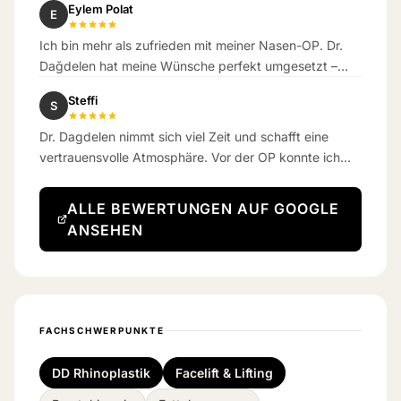
Eylem Polat
E
Erwartungen übertroffen.
Ich bin mehr als zufrieden mit meiner Nasen-OP. Dr.
Dağdelen hat meine Wünsche perfekt umgesetzt –
das Ergebnis ist wunderschön natürlich geworden.
Steffi
S
Dr. Dagdelen nimmt sich viel Zeit und schafft eine
vertrauensvolle Atmosphäre. Vor der OP konnte ich
kaum atmen – jetzt schon eine Woche danach
bekomme ich richtig gut Luft.
ALLE BEWERTUNGEN AUF GOOGLE
ANSEHEN
FACHSCHWERPUNKTE
DD Rhinoplastik
Facelift & Lifting