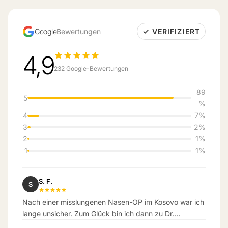
Google
Bewertungen
✓ VERIFIZIERT
4,9
232 Google-Bewertungen
89
5
%
4
7%
3
2%
2
1%
1
1%
S. F.
S
Nach einer misslungenen Nasen-OP im Kosovo war ich
lange unsicher. Zum Glück bin ich dann zu Dr.
Dagdelen gekommen. Das Ergebnis hat meine