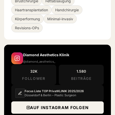
Brustchirurgie
Fettabsaugung
Haartransplantation
Handchirurgie
Körperformung
Minimal-invasiv
Revisions-OPs
Diamond Aesthetics Klinik
@diamond_aesthetics_
32K
1.580
FOLLOWER
BEITRÄGE
Focus Liste TOP PrivatKLINIK 2025/2026
Düsseldorf & Berlin – Plastic Surgeon
AUF INSTAGRAM FOLGEN