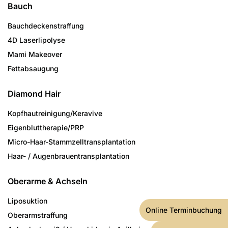
Bauch
Bauchdeckenstraffung
4D Laserlipolyse
Mami Makeover
Fettabsaugung
Diamond Hair
Kopfhautreinigung/­Keravive
Eigenbluttherapie/PRP
Micro-Haar-Stammzell­transplantation
Haar- / Augenbrauen­transplantation
Oberarme & Achseln
Liposuktion
Online Terminbuchung
Oberarmstraffung