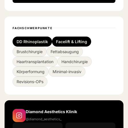
FACHSCHWERPUNKTE
DD Rhinoplastik
Facelift & Lifting
Brustchirurgie
Fettabsaugung
Haartransplantation
Handchirurgie
Körperformung
Minimal-invasiv
Revisions-OPs
Diamond Aesthetics Klinik
@diamond_aesthetics_