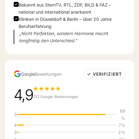
Bekannt aus SternTV, RTL, ZDF, BILD & FAZ –
national und international anerkannt
Kliniken in Düsseldorf & Berlin – über 20 Jahre
Berufserfahrung
„Nicht Perfektion, sondern Harmonie macht
langfristig den Unterschied."
Google
Bewertungen
✓ VERIFIZIERT
4,9
232 Google-Bewertungen
89
5
%
4
7%
3
2%