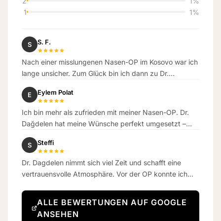
2
1%
1
1%
S. F.
S
Nach einer misslungenen Nasen-OP im Kosovo war ich
lange unsicher. Zum Glück bin ich dann zu Dr.
Dagdelen gekommen. Das Ergebnis hat meine
Eylem Polat
E
Erwartungen übertroffen.
Ich bin mehr als zufrieden mit meiner Nasen-OP. Dr.
Dağdelen hat meine Wünsche perfekt umgesetzt –
das Ergebnis ist wunderschön natürlich geworden.
Steffi
S
Dr. Dagdelen nimmt sich viel Zeit und schafft eine
vertrauensvolle Atmosphäre. Vor der OP konnte ich
kaum atmen – jetzt schon eine Woche danach
bekomme ich richtig gut Luft.
ALLE BEWERTUNGEN AUF GOOGLE
ANSEHEN