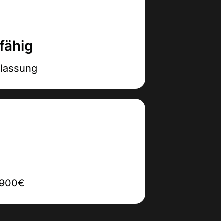
fähig
lassung
6900€