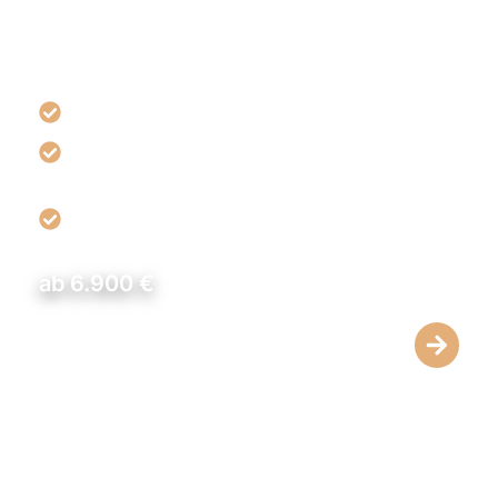
festeren Haut für Frauen und Männer
zu schaffen.
Straffung & verbesserte Konturen
Haut wird geglättet und Gesäß optisch
angehoben
Natürlicher Look durch moderne
Operationstechniken
ab 6.900 €