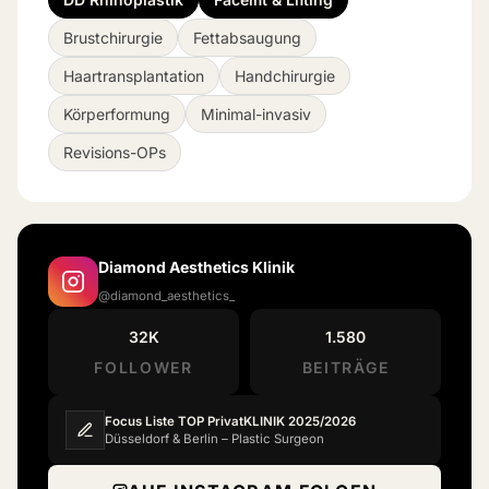
Brustchirurgie
Fettabsaugung
Haartransplantation
Handchirurgie
Körperformung
Minimal-invasiv
Revisions-OPs
Diamond Aesthetics Klinik
@diamond_aesthetics_
32K
1.580
FOLLOWER
BEITRÄGE
Focus Liste TOP PrivatKLINIK 2025/2026
Düsseldorf & Berlin – Plastic Surgeon