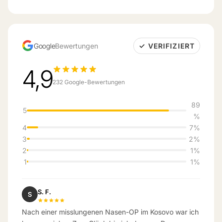
Google
Bewertungen
✓ VERIFIZIERT
4,9
232 Google-Bewertungen
89
5
%
4
7%
3
2%
2
1%
1
1%
S. F.
S
Nach einer misslungenen Nasen-OP im Kosovo war ich