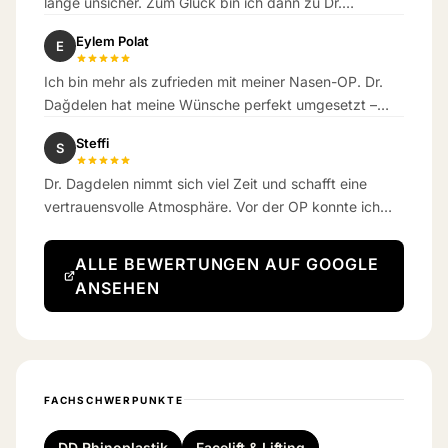
lange unsicher. Zum Glück bin ich dann zu Dr.
Dagdelen gekommen. Das Ergebnis hat meine
Eylem Polat
E
Erwartungen übertroffen.
Ich bin mehr als zufrieden mit meiner Nasen-OP. Dr.
Dağdelen hat meine Wünsche perfekt umgesetzt –
das Ergebnis ist wunderschön natürlich geworden.
Steffi
S
Dr. Dagdelen nimmt sich viel Zeit und schafft eine
vertrauensvolle Atmosphäre. Vor der OP konnte ich
kaum atmen – jetzt schon eine Woche danach
bekomme ich richtig gut Luft.
ALLE BEWERTUNGEN AUF GOOGLE
ANSEHEN
FACHSCHWERPUNKTE
DD Rhinoplastik
Facelift & Lifting