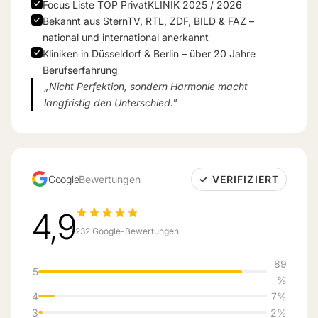
Focus Liste TOP PrivatKLINIK 2025 / 2026
Bekannt aus SternTV, RTL, ZDF, BILD & FAZ –
national und international anerkannt
Kliniken in Düsseldorf & Berlin – über 20 Jahre
Berufserfahrung
„Nicht Perfektion, sondern Harmonie macht
langfristig den Unterschied."
Google
Bewertungen
✓ VERIFIZIERT
4,9
232 Google-Bewertungen
89
5
%
4
7%
3
2%