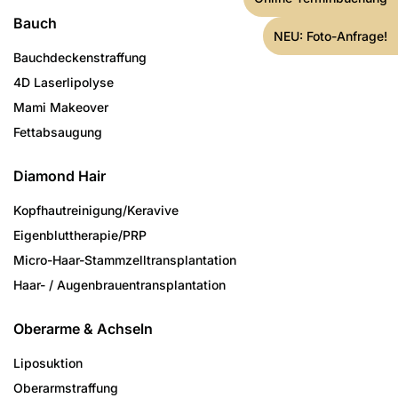
Bauch
NEU: Foto-Anfrage!
Bauchdeckenstraffung
4D Laserlipolyse
Mami Makeover
Fettabsaugung
Diamond Hair
Kopfhautreinigung/­Keravive
Eigenbluttherapie/PRP
Micro-Haar-Stammzell­transplantation
Haar- / Augenbrauen­transplantation
Oberarme & Achseln
Liposuktion
Oberarmstraffung