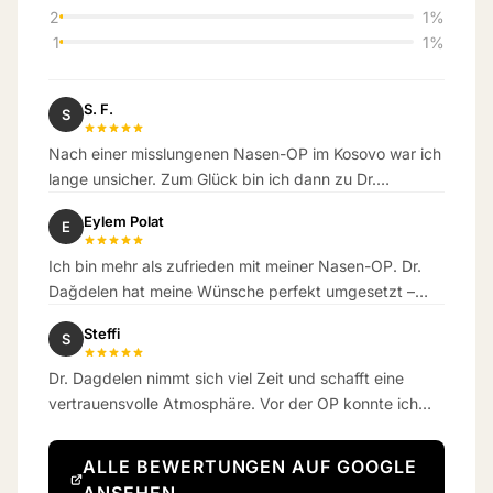
2
1%
1
1%
S. F.
S
Nach einer misslungenen Nasen-OP im Kosovo war ich
lange unsicher. Zum Glück bin ich dann zu Dr.
Dagdelen gekommen. Das Ergebnis hat meine
Eylem Polat
E
Erwartungen übertroffen.
Ich bin mehr als zufrieden mit meiner Nasen-OP. Dr.
Dağdelen hat meine Wünsche perfekt umgesetzt –
das Ergebnis ist wunderschön natürlich geworden.
Steffi
S
Dr. Dagdelen nimmt sich viel Zeit und schafft eine
vertrauensvolle Atmosphäre. Vor der OP konnte ich
kaum atmen – jetzt schon eine Woche danach
bekomme ich richtig gut Luft.
ALLE BEWERTUNGEN AUF GOOGLE
ANSEHEN