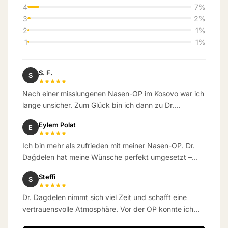
4
7%
3
2%
2
1%
1
1%
S. F.
S
Nach einer misslungenen Nasen-OP im Kosovo war ich
lange unsicher. Zum Glück bin ich dann zu Dr.
Dagdelen gekommen. Das Ergebnis hat meine
Eylem Polat
E
Erwartungen übertroffen.
Ich bin mehr als zufrieden mit meiner Nasen-OP. Dr.
Dağdelen hat meine Wünsche perfekt umgesetzt –
das Ergebnis ist wunderschön natürlich geworden.
Steffi
S
Dr. Dagdelen nimmt sich viel Zeit und schafft eine
vertrauensvolle Atmosphäre. Vor der OP konnte ich
kaum atmen – jetzt schon eine Woche danach