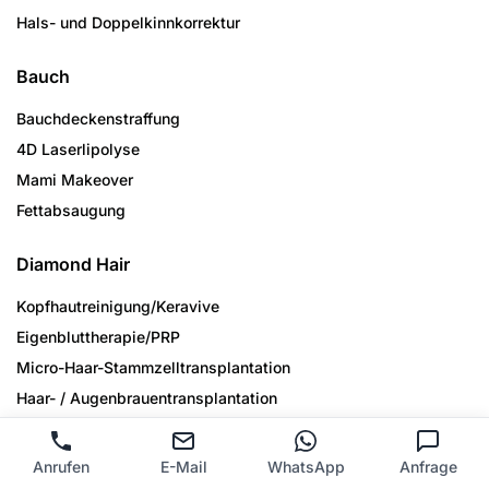
Hals- und Doppelkinnkorrektur
Bauch
Bauchdeckenstraffung
4D Laserlipolyse
Mami Makeover
Fettabsaugung
Diamond Hair
Kopfhautreinigung/­Keravive
Eigenbluttherapie/PRP
Micro-Haar-Stammzell­transplantation
Haar- / Augenbrauen­transplantation
Oberarme & Achseln
Anrufen
E-Mail
WhatsApp
Anfrage