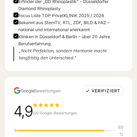
Erfinder der „DD Rhinoplastik" – Düsseldorfer
Diamond Rhinoplasty
Focus Liste TOP PrivatKLINIK 2025 / 2026
Bekannt aus SternTV, RTL, ZDF, BILD & FAZ –
national und international anerkannt
Kliniken in Düsseldorf & Berlin – über 20 Jahre
Berufserfahrung
„Nicht Perfektion, sondern Harmonie macht
langfristig den Unterschied."
Google
Bewertungen
✓ VERIFIZIERT
4,9
232 Google-Bewertungen
89
5
%