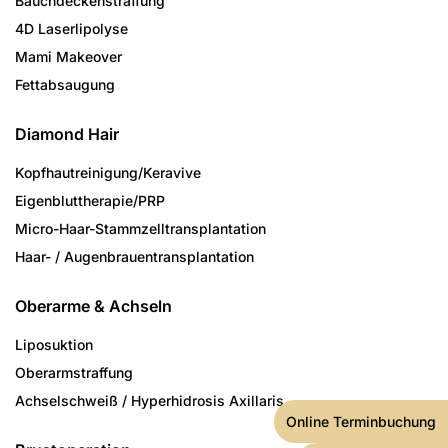
Bauchdeckenstraffung
4D Laserlipolyse
Mami Makeover
Fettabsaugung
Diamond Hair
Kopfhautreinigung/­Keravive
Eigenbluttherapie/PRP
Micro-Haar-Stammzell­transplantation
Haar- / Augenbrauen­transplantation
Oberarme & Achseln
Liposuktion
Oberarmstraffung
Achselschweiß / Hyperhidrosis Axillaris
Online Terminbuchung