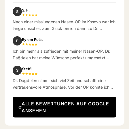
S. F.
S
Nach einer misslungenen Nasen-OP im Kosovo war ich
lange unsicher. Zum Glück bin ich dann zu Dr.
Dagdelen gekommen. Das Ergebnis hat meine
Eylem Polat
E
Erwartungen übertroffen.
Ich bin mehr als zufrieden mit meiner Nasen-OP. Dr.
Dağdelen hat meine Wünsche perfekt umgesetzt –
das Ergebnis ist wunderschön natürlich geworden.
Steffi
S
Dr. Dagdelen nimmt sich viel Zeit und schafft eine
vertrauensvolle Atmosphäre. Vor der OP konnte ich
kaum atmen – jetzt schon eine Woche danach
bekomme ich richtig gut Luft.
ALLE BEWERTUNGEN AUF GOOGLE
ANSEHEN