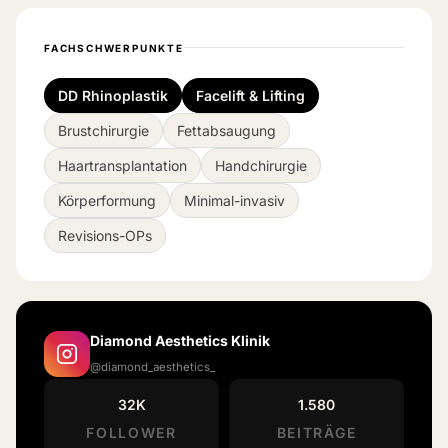
FACHSCHWERPUNKTE
DD Rhinoplastik
Facelift & Lifting
Brustchirurgie
Fettabsaugung
Haartransplantation
Handchirurgie
Körperformung
Minimal-invasiv
Revisions-OPs
Diamond Aesthetics Klinik
@diamond_aesthetics_
32K
1.580
FOLLOWER
BEITRÄGE