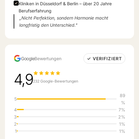
Kliniken in Düsseldorf & Berlin – über 20 Jahre
Berufserfahrung
„Nicht Perfektion, sondern Harmonie macht
langfristig den Unterschied."
Google
Bewertungen
✓ VERIFIZIERT
4,9
232 Google-Bewertungen
89
5
%
4
7%
3
2%
2
1%
1
1%