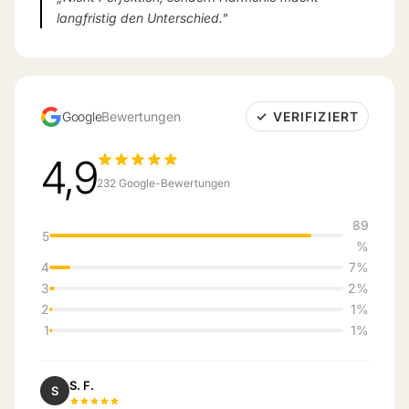
langfristig den Unterschied."
Google
Bewertungen
✓ VERIFIZIERT
4,9
232 Google-Bewertungen
89
5
%
4
7%
3
2%
2
1%
1
1%
S. F.
S