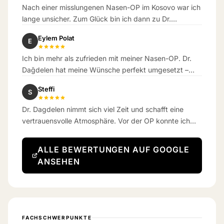
Nach einer misslungenen Nasen-OP im Kosovo war ich
lange unsicher. Zum Glück bin ich dann zu Dr.
Dagdelen gekommen. Das Ergebnis hat meine
Eylem Polat
E
Erwartungen übertroffen.
Ich bin mehr als zufrieden mit meiner Nasen-OP. Dr.
Dağdelen hat meine Wünsche perfekt umgesetzt –
das Ergebnis ist wunderschön natürlich geworden.
Steffi
S
Dr. Dagdelen nimmt sich viel Zeit und schafft eine
vertrauensvolle Atmosphäre. Vor der OP konnte ich
kaum atmen – jetzt schon eine Woche danach
bekomme ich richtig gut Luft.
ALLE BEWERTUNGEN AUF GOOGLE
ANSEHEN
FACHSCHWERPUNKTE