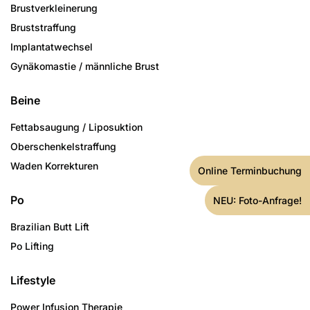
Brustverkleinerung
Bruststraffung
Implantatwechsel
Gynäkomastie / männliche Brust
Beine
Fettabsaugung / Liposuktion
Oberschenkelstraffung
Waden Korrekturen
Online Terminbuchung
Po
NEU: Foto-Anfrage!
Brazilian Butt Lift
Po Lifting
Lifestyle
Power Infusion Therapie