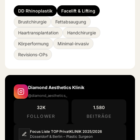
DD Rhinoplastik
Facelift & Lifting
Brustchirurgie
Fettabsaugung
Haartransplantation
Handchirurgie
Körperformung
Minimal-invasiv
Revisions-OPs
Diamond Aesthetics Klinik
@diamond_aesthetics_
32K
1.580
FOLLOWER
BEITRÄGE
Focus Liste TOP PrivatKLINIK 2025/2026
Düsseldorf & Berlin – Plastic Surgeon