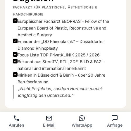
FACHARZT FÜR PLASTISCHE, ÄSTHETISCHE &
HANDCHIRURGIE
Europäischer Facharzt EBOPRAS – Fellow of the
European Board of Plastic, Reconstructive and
Aesthetic Surgery
Erfinder der „DD Rhinoplastik" – Düsseldorfer
Diamond Rhinoplasty
Focus Liste TOP PrivatKLINIK 2025 / 2026
Bekannt aus SternTV, RTL, ZDF, BILD & FAZ –
national und international anerkannt
Kliniken in Düsseldorf & Berlin – über 20 Jahre
Berufserfahrung
„Nicht Perfektion, sondern Harmonie macht
langfristig den Unterschied."
Anrufen
E-Mail
WhatsApp
Anfrage
Google
Bewertungen
✓ VERIFIZIERT